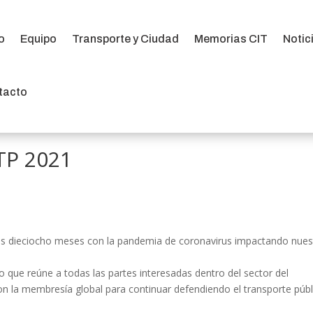
io
Equipo
Transporte y Ciudad
Memorias CIT
Notic
io
Equipo
Transporte y Ciudad
Memorias CIT
Notic
tacto
tacto
TP 2021
mos dieciocho meses con la pandemia de coronavirus impactando nues
o que reúne a todas las partes interesadas dentro del sector del
con la membresía global para continuar defendiendo el transporte públ