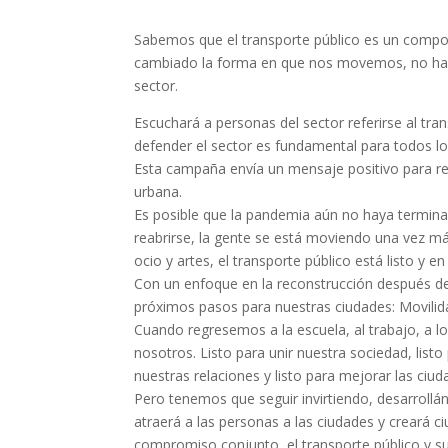
Sabemos que el transporte público es un compon
cambiado la forma en que nos movemos, no ha i
sector.
Escuchará a personas del sector referirse al tr
defender el sector es fundamental para todos l
Esta campaña envía un mensaje positivo para reco
urbana.
Es posible que la pandemia aún no haya termina
reabrirse, la gente se está moviendo una vez m
ocio y artes, el transporte público está listo y en
Con un enfoque en la reconstrucción después d
próximos pasos para nuestras ciudades: Movilida
Cuando regresemos a la escuela, al trabajo, a los
nosotros. Listo para unir nuestra sociedad, list
nuestras relaciones y listo para mejorar las ciud
Pero tenemos que seguir invirtiendo, desarroll
atraerá a las personas a las ciudades y creará c
compromiso conjunto, el transporte público y su