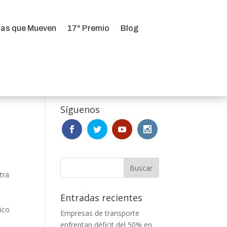
ias que Mueven
17° Premio
Blog
ias que Mueven
17° Premio
Blog
Síguenos
tra
Entradas recientes
ico
Empresas de transporte
enfrentan déficit del 50% en