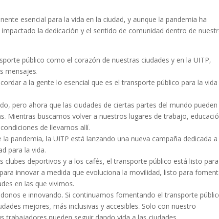
ente esencial para la vida en la ciudad, y aunque la pandemia ha
mpactado la dedicación y el sentido de comunidad dentro de nuest
ansporte público como el corazón de nuestras ciudades y en la UITP,
os mensajes.
rdar a la gente lo esencial que es el transporte público para la vida
do, pero ahora que las ciudades de ciertas partes del mundo pueden
ás. Mientras buscamos volver a nuestros lugares de trabajo, educació
 condiciones de llevarnos allí.
e la pandemia, la UITP está lanzando una nueva campaña dedicada a 
d para la vida.
 clubes deportivos y a los cafés, el transporte público está listo para
o para innovar a medida que evoluciona la movilidad, listo para foment
ades en las que vivimos.
ándonos e innovando. Si continuamos fomentando el transporte públic
iudades mejores, más inclusivas y accesibles. Solo con nuestro
s trabajadores pueden seguir dando vida a las ciudades.