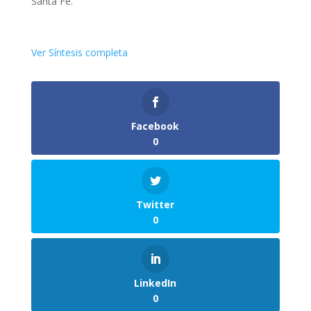
Santa Fe.
Ver Síntesis completa
Facebook
0
Twitter
0
LinkedIn
0