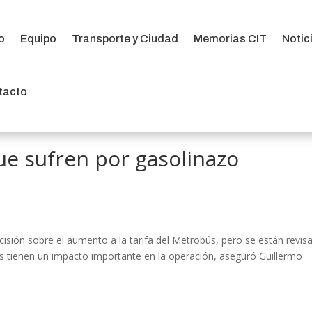
io
Equipo
Transporte y Ciudad
Memorias CIT
Notic
io
Equipo
Transporte y Ciudad
Memorias CIT
Notic
tacto
tacto
e sufren por gasolinazo
ión sobre el aumento a la tarifa del Metrobús, pero se están revis
os tienen un impacto importante en la operación, aseguró Guillermo