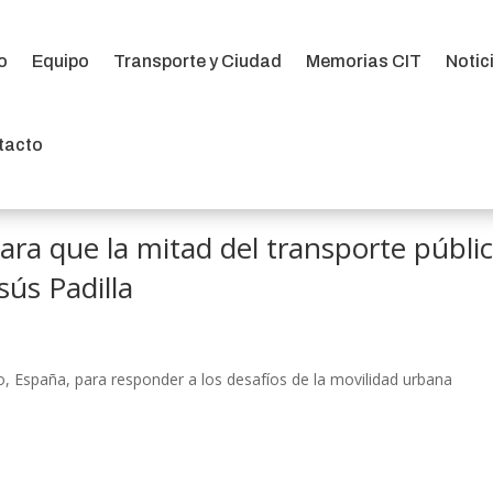
io
Equipo
Transporte y Ciudad
Memorias CIT
Notic
io
Equipo
Transporte y Ciudad
Memorias CIT
Notic
tacto
tacto
ara que la mitad del transporte públi
sús Padilla
o, España, para responder a los desafíos de la movilidad urbana