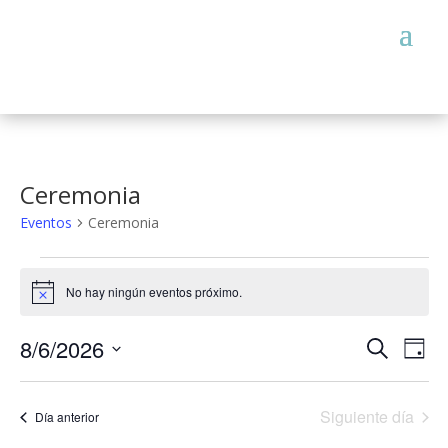
Ceremonia
Eventos
Ceremonia
Eventos
for
No hay ningún eventos próximo.
Notice
6
agosto,
2026
Búsqueda
Nav
8/6/2026
Buscar
de
Día
y
vist
Seleccionar
navegació
de
de
fecha.
Even
vistas
Siguiente día
Día anterior
de