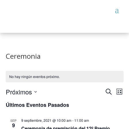
Ceremonia
No hay ningún eventos próximo.
Búsqueda
Nav
Próximos
Buscar
de
Lista
y
vist
Seleccionar
navegació
de
Últimos Eventos Pasados
de
fecha.
Even
vistas
de
Eventos
9 septiembre, 2021 @ 10:00 am
-
11:00 am
SEP
9
Ceremonia de premiación del 12º Premio