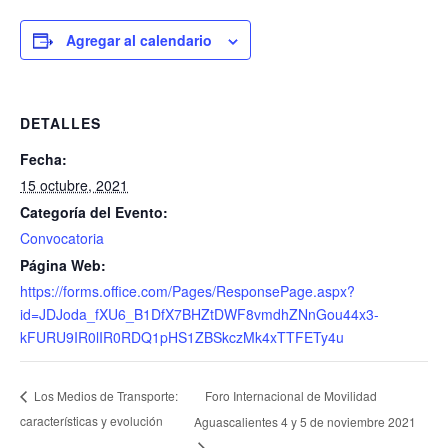
Agregar al calendario
DETALLES
Fecha:
15 octubre, 2021
Categoría del Evento:
Convocatoria
Página Web:
https://forms.office.com/Pages/ResponsePage.aspx?
id=JDJoda_fXU6_B1DfX7BHZtDWF8vmdhZNnGou44x3-
kFURU9IR0lIR0RDQ1pHS1ZBSkczMk4xTTFETy4u
Foro Internacional de Movilidad
Los Medios de Transporte:
características y evolución
Aguascalientes 4 y 5 de noviembre 2021