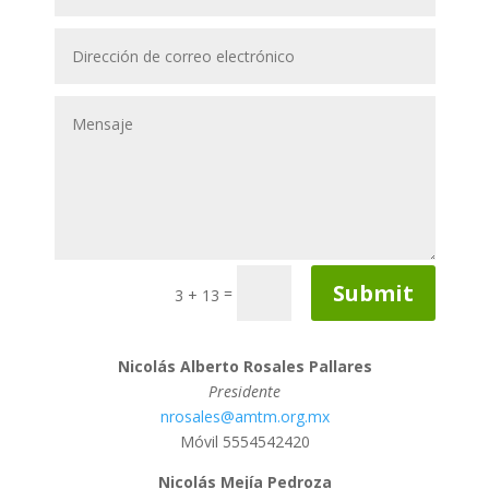
Submit
=
3 + 13
Nicolás Alberto Rosales Pallares
Presidente
nrosales@amtm.org.mx
Móvil 5554542420
Nicolás Mejía Pedroza