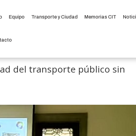
io
Equipo
Transporte y Ciudad
Memorias CIT
Notic
io
Equipo
Transporte y Ciudad
Memorias CIT
Notic
tacto
tacto
ad del transporte público sin