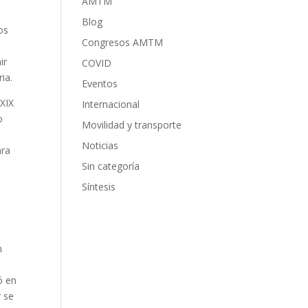
AMTM
Blog
os
Congresos AMTM
ir
COVID
ia.
Eventos
 XIX
Internacional
o
Movilidad y transporte
Noticias
ara
Sin categoría
Síntesis
n
ó en
r se