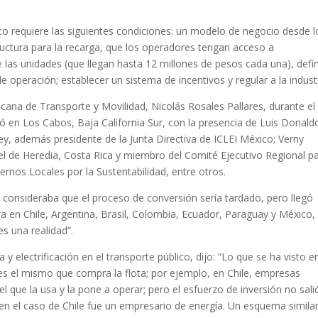
ico requiere las siguientes condiciones: un modelo de negocio desde l
tructura para la recarga, que los operadores tengan acceso a
e las unidades (que llegan hasta 12 millones de pesos cada una), defin
e operación; establecer un sistema de incentivos y regular a la industr
xicana de Transporte y Movilidad, Nicolás Rosales Pallares, durante el
zó en Los Cabos, Baja California Sur, con la presencia de Luis Donald
ey, además presidente de la Junta Directiva de ICLEI México; Verny
el de Heredia, Costa Rica y miembro del Comité Ejecutivo Regional p
rnos Locales por la Sustentabilidad, entre otros.
 consideraba que el proceso de conversión sería tardado, pero llegó
ra en Chile, Argentina, Brasil, Colombia, Ecuador, Paraguay y México,
s una realidad”.
y electrificación en el transporte público, dijo: “Lo que se ha visto e
 es el mismo que compra la flota; por ejemplo, en Chile, empresas
s el que la usa y la pone a operar; pero el esfuerzo de inversión no sali
 en el caso de Chile fue un empresario de energía. Un esquema simila