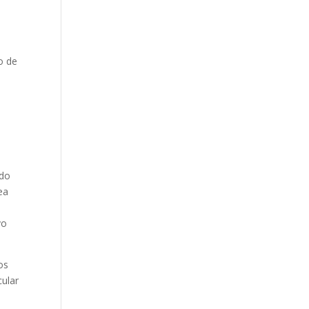
o de
ado
ea
,
vo
os
cular