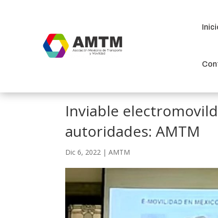
Inic
Inic
Con
Con
Inviable electromovild
autoridades: AMTM
Dic 6, 2022
|
AMTM