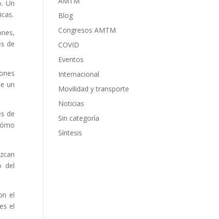
AMTM
o. Un
icas.
Blog
Congresos AMTM
ones,
es de
COVID
Eventos
iones
Internacional
de un
Movilidad y transporte
Noticias
es de
Sin categoría
 cómo
Síntesis
ezcan
o del
on el
es el