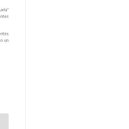
uela”
entes
entes
do un