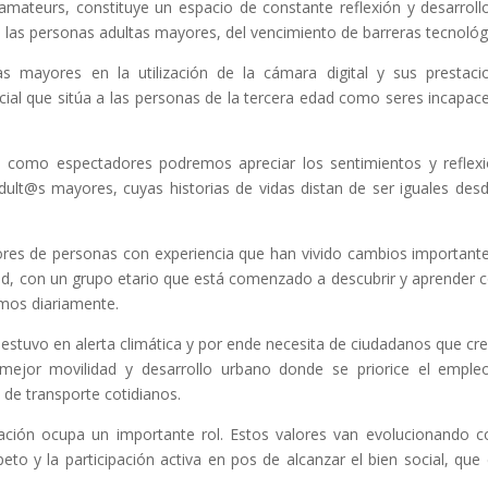
 amateurs, constituye un espacio de constante reflexión y desarroll
 las personas adultas mayores, del vencimiento de barreras tecnológ
s mayores en la utilización de la cámara digital y sus prestaci
cial que sitúa a las personas de la tercera edad como seres incapac
como espectadores podremos apreciar los sentimientos y reflex
dult@s mayores, cuyas historias de vidas distan de ser iguales des
ores de personas con experiencia que han vivido cambios important
dad, con un grupo etario que está comenzado a descubrir y aprender
emos diariamente.
stuvo en alerta climática y por ende necesita de ciudadanos que cr
ejor movilidad y desarrollo urbano donde se priorice el emple
 de transporte cotidianos.
ación ocupa un importante rol. Estos valores van evolucionando c
eto y la participación activa en pos de alcanzar el bien social, que 