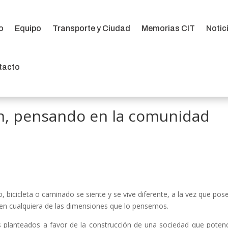
io
Equipo
Transporte y Ciudad
Memorias CIT
Notic
io
Equipo
Transporte y Ciudad
Memorias CIT
Notic
tacto
tacto
ión, pensando en la comunidad
co, bicicleta o caminado se siente y se vive diferente, a la vez que pos
en cualquiera de las dimensiones que lo pensemos.
s planteados a favor de la construcción de una sociedad que potenc