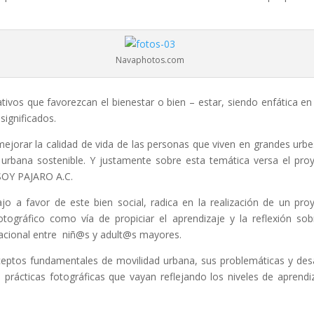
Navaphotos.com
ativos que favorezcan el bienestar o bien – estar, siendo enfática en
significados.
ejorar la calidad de vida de las personas que viven en grandes urbe
urbana sostenible. Y justamente sobre esta temática versa el pro
 SOY PAJARO A.C.
 a favor de este bien social, radica en la realización de un pro
otográfico como vía de propiciar el aprendizaje y la reflexión sob
racional entre niñ@s y adult@s mayores.
nceptos fundamentales de movilidad urbana, sus problemáticas y des
 prácticas fotográficas que vayan reflejando los niveles de aprendi