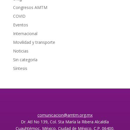
Congresos AMTM
COVID
Eventos
Internacional
Movilidad y transporte
Noticias
Sin categoría
Síntesis
comunicacion@amtm.org.mx
Dr. Atl No 139, Col. Sta María la Ribera Alcaldía
Cuauhtémoc, México, Ciudad de México, C.P. 06400.