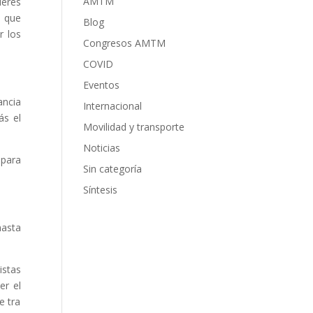
AMTM
leres
a que
Blog
r los
Congresos AMTM
COVID
Eventos
ancia
Internacional
ás el
Movilidad y transporte
Noticias
 para
Sin categoría
Síntesis
hasta
istas
er el
e tra