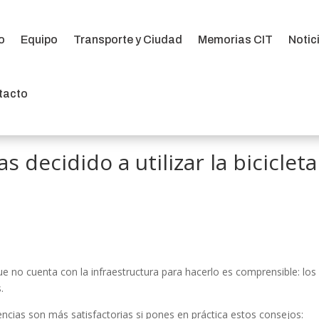
io
Equipo
Transporte y Ciudad
Memorias CIT
Notic
io
Equipo
Transporte y Ciudad
Memorias CIT
Notic
tacto
tacto
as decidido a utilizar la bicicleta
ue no cuenta con la infraestructura para hacerlo es comprensible: los
.
encias son más satisfactorias si pones en práctica estos consejos: