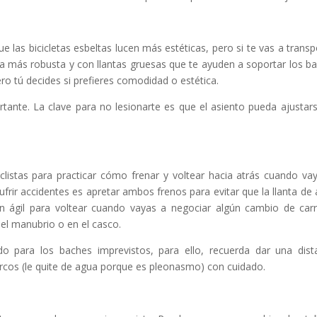
 las bicicletas esbeltas lucen más estéticas, pero si te vas a transp
ta más robusta y con llantas gruesas que te ayuden a soportar los b
ero tú decides si prefieres comodidad o estética.
rtante. La clave para no lesionarte es que el asiento pueda ajustar
istas para practicar cómo frenar y voltear hacia atrás cuando va
ufrir accidentes es apretar ambos frenos para evitar que la llanta de 
an ágil para voltear cuando vayas a negociar algún cambio de carri
el manubrio o en el casco.
o para los baches imprevistos, para ello, recuerda dar una dist
arcos (le quite de agua porque es pleonasmo) con cuidado.