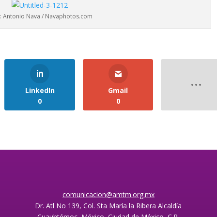
: Antonio Nava / Navaphotos.com
LinkedIn
Gmail
0
0
comunicacion@amtm.org.mx
Dr. Atl No 139, Col. Sta María la Ribera Alcaldía
Cuauhtémoc, México, Ciudad de México, C.P.