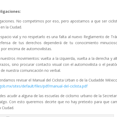
ligaciones:
ligaciones. No competimos por eso, pero apostamos a que ser ciclis
en la Ciudad.
espacio vial y no respetarlo es una falta al nuevo Reglamento de Trá
efensa de tus derechos dependerá de tu conocimiento minucios
as por encima de automovilistas.
uestros movimientos: vuelta a la izquierda, vuelta a la derecha y alt
brazos, sino procurar contacto visual con el automovilista o el peató
o de nuestra comunicación no verbal.
ndamos revisar el Manual del Ciclista Urban o de la Ciudadde Méxic
gob.mx/sites/default/files/pdf/manual-del-ciclista.pdf
edes acudir a alguna de las escuelas de ciclismo urbano de la Secretar
algo. Con esto queremos decirte que no hay pretexto para que ca
a Ciudad.