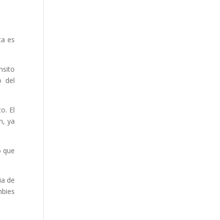
ta es
nsito
o del
o. El
n, ya
o que
ia de
mbies