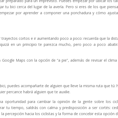
tar preparado para un imprevisto. Puedes empezar por ubicar los tal
r tu bici cerca del lugar de la avería. Pero si eres de los que piens
e empezar por aprender a componer una ponchadura y cómo ajusta
ayectos cortos e ir aumentando poco a poco: recuerda que la dist
quizá en un principio te parezca mucho, pero poco a poco abatir
en Google Maps con la opción de “a pie”, además de revisar el clima
n bici, puedes acompañarte de alguien que lleve la misma ruta que tú: 
ier percance habrá alguien que te auxilie.
a oportunidad para cambiar la opinión de la gente sobre los cicl
rar tu tiempo, saldrás con calma y predisposición a ser cortés: ced
la percepción hacia los ciclistas y la forma de concebir esta opción d