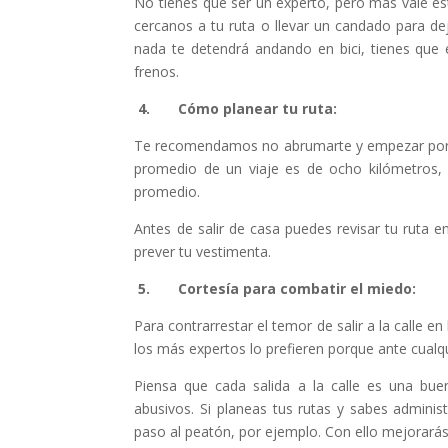
No tienes que ser un experto, pero más vale es
cercanos a tu ruta o llevar un candado para deja
nada te detendrá andando en bici, tienes qu
frenos.
4.
Cómo planear tu ruta:
Te recomendamos no abrumarte y empezar por tr
promedio de un viaje es de ocho kilómetros, 
promedio.
Antes de salir de casa puedes revisar tu ruta 
prever tu vestimenta.
5.
Cortesía para combatir el miedo:
Para contrarrestar el temor de salir a la calle e
los más expertos lo prefieren porque ante cualqu
Piensa que cada salida a la calle es una buen
abusivos. Si planeas tus rutas y sabes administ
paso al peatón, por ejemplo. Con ello mejorarás 