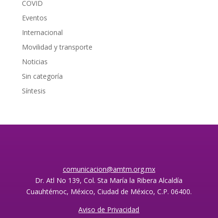
COVID
Eventos
Internacional
Movilidad y transporte
Noticias
Sin categoría
Síntesis
comunicacion@amtm.org.mx
Dr. Atl No 139, Col. Sta María la Ribera Alcaldía
Cuauhtémoc, México, Ciudad de México, C.P. 06400.
Aviso de Privacidad