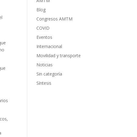
AMTM
Blog
el
Congresos AMTM
COVID
Eventos
 que
Internacional
ino
Movilidad y transporte
Noticias
que
Sin categoría
Síntesis
rios
cos,
a