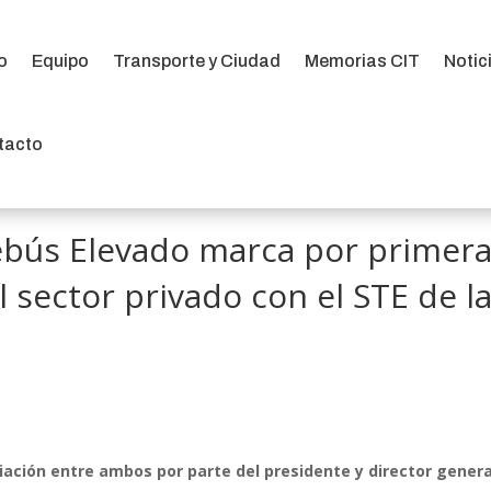
io
Equipo
Transporte y Ciudad
Memorias CIT
Notic
io
Equipo
Transporte y Ciudad
Memorias CIT
Notic
tacto
tacto
lebús Elevado marca por primer
l sector privado con el STE de l
ación entre ambos por parte del presidente y director genera