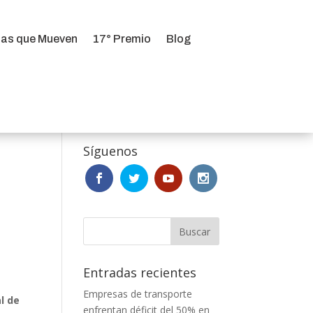
ias que Mueven
17° Premio
Blog
ias que Mueven
17° Premio
Blog
Síguenos
a
a
Entradas recientes
Empresas de transporte
l de
enfrentan déficit del 50% en