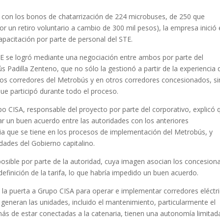
 con los bonos de chatarrización de 224 microbuses, de 250 que
r un retiro voluntario a cambio de 300 mil pesos), la empresa inició 
apacitación por parte de personal del STE.
TE se logró mediante una negociación entre ambos por parte del
ús Padilla Zenteno, que no sólo la gestionó a partir de la experiencia
os corredores del Metrobús y en otros corredores concesionados, s
ue participó durante todo el proceso.
o CISA, responsable del proyecto por parte del corporativo, explicó 
grar un buen acuerdo entre las autoridades con los anteriores
ia que se tiene en los procesos de implementación del Metrobús, y
idades del Gobierno capitalino.
osible por parte de la autoridad, cuya imagen asocian los concesiona
efinición de la tarifa, lo que habría impedido un buen acuerdo.
 la puerta a Grupo CISA para operar e implementar corredores eléctri
 generan las unidades, incluido el mantenimiento, particularmente el
emás de estar conectadas a la catenaria, tienen una autonomía limitad