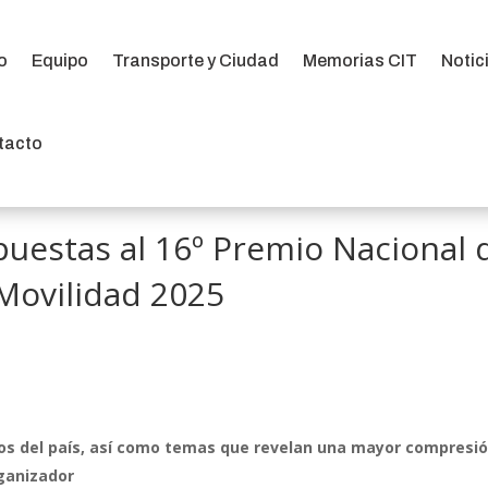
io
Equipo
Transporte y Ciudad
Memorias CIT
Notic
io
Equipo
Transporte y Ciudad
Memorias CIT
Notic
tacto
tacto
opuestas al 16º Premio Nacional 
Movilidad 2025
os del país, así como temas que revelan una mayor compresi
ganizador