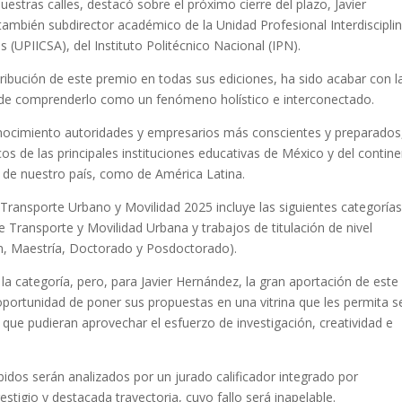
stras calles, destacó sobre el próximo cierre del plazo, Javier
también subdirector académico de la Unidad Profesional Interdisciplin
s (UPIICSA), del Instituto Politécnico Nacional (IPN).
ntribución de este premio en todas sus ediciones, ha sido acabar con l
s de comprenderlo como un fenómeno holístico e interconectado.
conocimiento autoridades y empresarios más conscientes y preparados,
os de las principales instituciones educativas de México y del contine
 de nuestro país, como de América Latina.
Transporte Urbano y Movilidad 2025 incluye las siguientes categorías
 Transporte y Movilidad Urbana y trabajos de titulación de nivel
ión, Maestría, Doctorado y Posdoctorado).
la categoría, pero, para Javier Hernández, la gran aportación de este
portunidad de poner sus propuestas en una vitrina que les permita s
s que pudieran aprovechar el esfuerzo de investigación, creatividad e
bidos serán analizados por un jurado calificador integrado por
stigio y destacada trayectoria, cuyo fallo será inapelable.