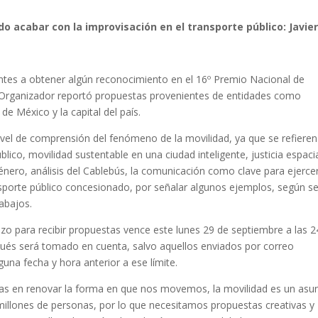
do acabar con la improvisación en el transporte público: Javie
irantes a obtener algún reconocimiento en el 16º Premio Nacional de
 Organizador reportó propuestas provenientes de entidades como
de México y la capital del país.
vel de comprensión del fenómeno de la movilidad, ya que se refieren
lico, movilidad sustentable en una ciudad inteligente, justicia espaci
nero, análisis del Cablebús, la comunicación como clave para ejercer
nsporte público concesionado, por señalar algunos ejemplos, según s
abajos.
azo para recibir propuestas vence este lunes 29 de septiembre a las 2
spués será tomado en cuenta, salvo aquellos enviados por correo
una fecha y hora anterior a ese límite.
as en renovar la forma en que nos movemos, la movilidad es un asu
millones de personas, por lo que necesitamos propuestas creativas y