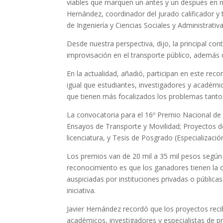
viables que marquen un antes y un después en nue
Hernández, coordinador del jurado calificador y 
de Ingeniería y Ciencias Sociales y Administrativa
Desde nuestra perspectiva, dijo, la principal co
improvisación en el transporte público, ademá
En la actualidad, añadió, participan en este re
igual que estudiantes, investigadores y académic
que tienen más focalizados los problemas tanto
La convocatoria para el 16º Premio Nacional de 
Ensayos de Transporte y Movilidad; Proyectos de
licenciatura, y Tesis de Posgrado (Especializac
Los premios van de 20 mil a 35 mil pesos según 
reconocimiento es que los ganadores tienen la o
auspiciadas por instituciones privadas o pública
iniciativa.
Javier Hernández recordó que los proyectos reci
académicos, investigadores y especialistas de pre