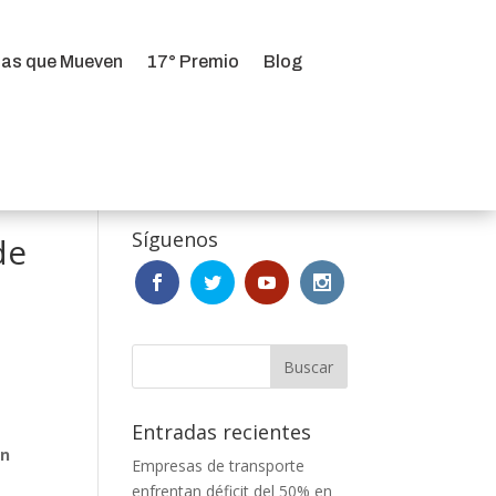
ias que Mueven
17° Premio
Blog
ias que Mueven
17° Premio
Blog
Síguenos
de
Entradas recientes
ón
Empresas de transporte
enfrentan déficit del 50% en