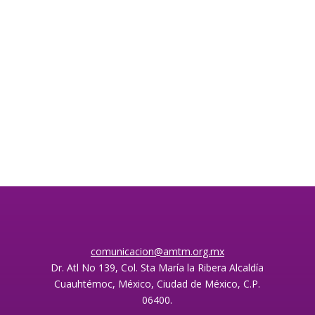
comunicacion@amtm.org.mx
Dr. Atl No 139, Col. Sta María la Ribera Alcaldía
Cuauhtémoc, México, Ciudad de México, C.P.
06400.