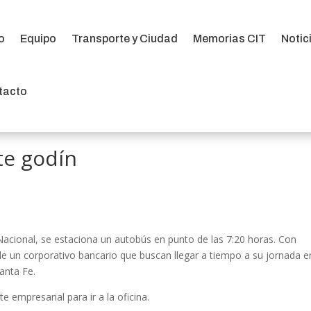
io
Equipo
Transporte y Ciudad
Memorias CIT
Notic
io
Equipo
Transporte y Ciudad
Memorias CIT
Notic
tacto
tacto
te godín
Nacional, se estaciona un autobús en punto de las 7:20 horas. Con
e un corporativo bancario que buscan llegar a tiempo a su jornada e
Santa Fe.
e empresarial para ir a la oficina.