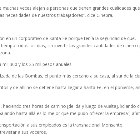
 Fe muchas veces alejan a personas que tienen grandes cualidades qu
as necesidades de nuestros trabajadores”, dice Ginebra.
ron en un corporativo de Santa Fe porque tenía la seguridad de que,
a tiempo todos los días, sin invertir las grandes cantidades de dinero 
 zona.
 mil 300 y los 25 mil pesos anuales.
alzada de las Bombas, el punto más cercano a su casa, al sur de la ci
tos y de ahí no se detiene hasta llegar a Santa Fe, en el poniente, a
 haciendo tres horas de camino [de ida y luego de vuelta], lidiando 
bajando hasta allá es lo mejor que me pudo ofrecer la empresa”, afir
nsportación a sus empleados es la transnacional Monsanto,
trevistar a sus voceros.