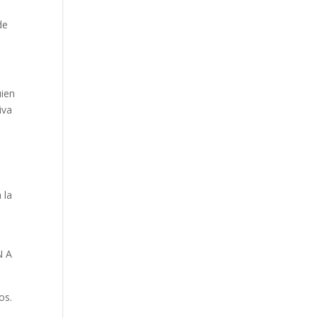
de
uien
iva
 la
N A
os.