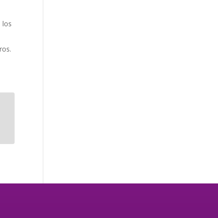
 los
ros.