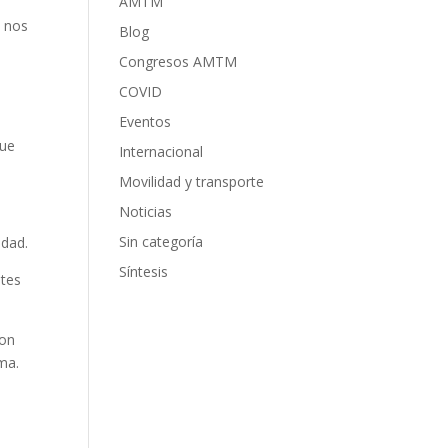
AMTM
e nos
Blog
Congresos AMTM
COVID
Eventos
que
Internacional
Movilidad y transporte
Noticias
Sin categoría
udad.
Síntesis
ntes
con
ma.