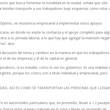
yecto que busca fomentar la movilidad en la ciudad, señala que sólo
Fe brindan transporte a sus trabajadores bajo esquemas como rutas 
Óptimo, ve resistencia empresarial a implementar estos apoyos.
xicana, en donde no existe la confianza y el apoyo completo para alg
xtra a su jornada laboral, a lo que hay que agregar la inversión negat
ma”, dice.
a discusión del tema y cambios en la manera en que los trabajadores
 el de las empresas y el de la capital en general.
rativos, ni es invisible, como lo ven los gobiernos. Es una realidad a
ente, porque los costos son a título individual y empresarial, pero
IDAD, ASÍ ES COMO SE TRANSPORTAN LAS PERSONAS QUE LLEGA
 automóviles particulares que, en promedio, llevan a 1.2 pasajer
rza entre quienes trabajan en la zona y llevan un promedio de