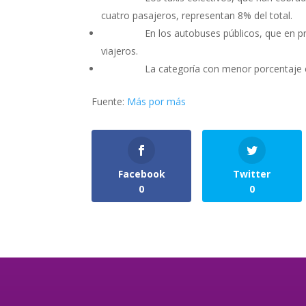
cuatro pasajeros, representan 8% del total.
En los autobuses públicos, que en promedi
viajeros.
La categoría con menor porcentaje es la d
Fuente:
Más por más
Facebook
Twitter
0
0