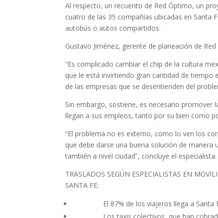
Al respecto, un recuento de Red Óptimo, un pro
cuatro de las 35 compañías ubicadas en Santa 
autobús o autos compartidos.
Gustavo Jiménez, gerente de planeación de Red 
“Es complicado cambiar el chip de la cultura me
que le está invirtiendo gran cantidad de tiempo e
de las empresas que se desentienden del proble
Sin embargo, sostiene, es necesario promover l
llegan a sus empleos, tanto por su bien como por
“El problema no es externo, como lo ven los corpo
que debe darse una buena solución de manera urg
también a nivel ciudad”, concluye el especialista.
TRASLADOS SEGÚN ESPECIALISTAS EN MOVIL
SANTA FE:
El 87% de los viajeros llega a Santa Fe en
Los taxis colectivos, que han cobrado fue