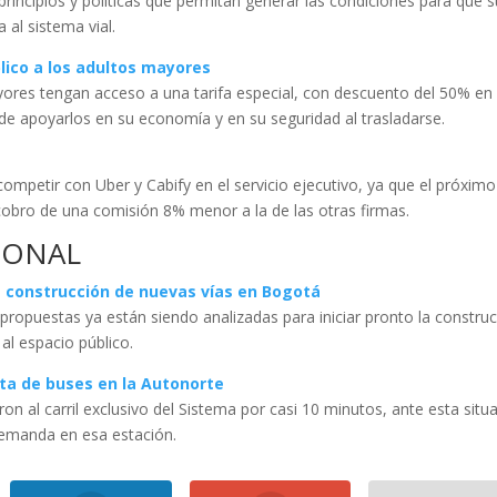
rincipios y políticas que permitan generar las condiciones para que s
 al sistema vial.
lico a los adultos mayores
ores tengan acceso a una tarifa especial, con descuento del 50% en 
n de apoyarlos en su economía y en su seguridad al trasladarse.
competir con Uber y Cabify en el servicio ejecutivo, ya que el próximo
cobro de una comisión 8% menor a la de las otras firmas.
IONAL
 construcción de nuevas vías en Bogotá
 propuestas ya están siendo analizadas para iniciar pronto la constru
 al espacio público.
lta de buses en la Autonorte
on al carril exclusivo del Sistema por casi 10 minutos, ante esta situ
demanda en esa estación.