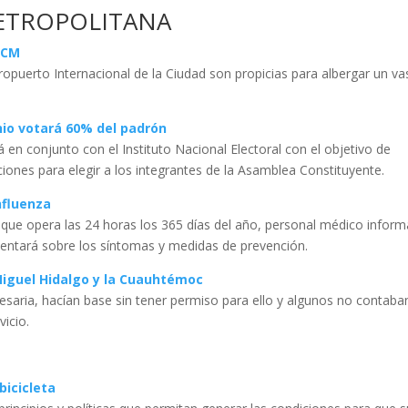
METROPOLITANA
ICM
opuerto Internacional de la Ciudad son propicias para albergar un v
unio votará 60% del padrón
ará en conjunto con el Instituto Nacional Electoral con el objetivo de
iones para elegir a los integrantes de la Asamblea Constituyente.
nfluenza
 que opera las 24 horas los 365 días del año, personal médico inform
rientará sobre los síntomas y medidas de prevención.
Miguel Hidalgo y la Cuauhtémoc
saria, hacían base sin tener permiso para ello y algunos no contaba
vicio.
bicicleta