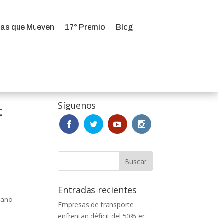
ias que Mueven
17° Premio
Blog
ias que Mueven
17° Premio
Blog
Síguenos
:
Entradas recientes
bano
Empresas de transporte
enfrentan déficit del 50% en