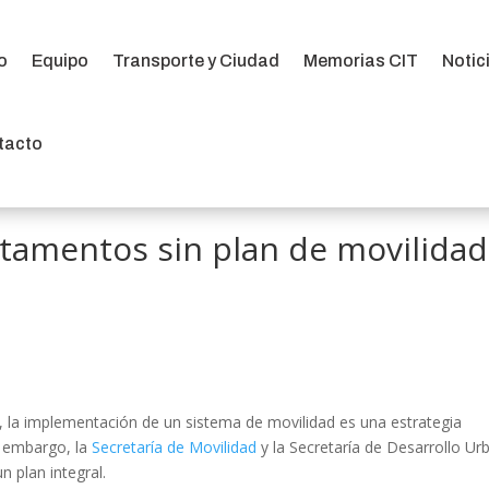
io
Equipo
Transporte y Ciudad
Memorias CIT
Notic
io
Equipo
Transporte y Ciudad
Memorias CIT
Notic
tacto
tacto
rtamentos sin plan de movilidad
da, la implementación de un sistema de movilidad es una estrategia
n embargo, la
Secretaría de Movilidad
y la Secretaría de Desarrollo Ur
n plan integral.