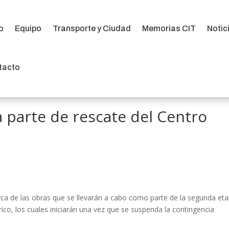
io
Equipo
Transporte y Ciudad
Memorias CIT
Notic
io
Equipo
Transporte y Ciudad
Memorias CIT
Notic
tacto
tacto
 parte de rescate del Centro
rca de las obras que se llevarán a cabo como parte de la segunda et
rico, los cuales iniciarán una vez que se suspenda la contingencia