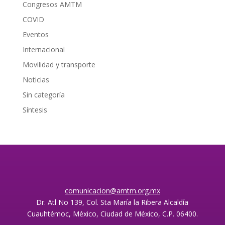
Congresos AMTM
COVID
Eventos
Internacional
Movilidad y transporte
Noticias
Sin categoría
Síntesis
comunicacion@amtm.org.mx
Dr. Atl No 139, Col. Sta María la Ribera Alcaldía
Cuauhtémoc, México, Ciudad de México, C.P. 06400.