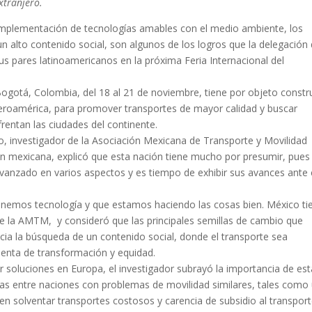
xtranjero.
la implementación de tecnologías amables con el medio ambiente, los
 alto contenido social, son algunos de los logros que la delegación
us pares latinoamericanos en la próxima Feria Internacional del
Bogotá, Colombia, del 18 al 21 de noviembre, tiene por objeto constru
beroamérica, para promover transportes de mayor calidad y buscar
rentan las ciudades del continente.
ro, investigador de la Asociación Mexicana de Transporte y Movilidad
ón mexicana, explicó que esta nación tiene mucho por presumir, pues
vanzado en varios aspectos y es tiempo de exhibir sus avances ante 
enemos tecnología y que estamos haciendo las cosas bien. México ti
e la AMTM, y consideró que las principales semillas de cambio que
ia la búsqueda de un contenido social, donde el transporte sea
nta de transformación y equidad.
 soluciones en Europa, el investigador subrayó la importancia de est
ias entre naciones con problemas de movilidad similares, tales como
n solventar transportes costosos y carencia de subsidio al transport