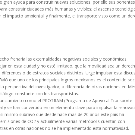
de gran ayuda para construir nuevas soluciones, por ello sus ponente
 para construir ciudades más humanas y vivibles; el ascenso tecnológi
n el impacto ambiental; y finalmente, el transporte visto como un de
echo frenaría las externalidades negativas sociales y económicas.
r en esta ciudad y no esté limitado, que la movilidad sea un derec
iferentes o de estratos sociales distintos. Urge impulsar esta discu
eñaló que uno de los principales logros mexicanos es el contenido soc
la perspectiva del investigador, a diferencia de otras naciones en Mé
álogo constante con los transportistas.
financiamiento como el PROTRAM (Programa de Apoyo al Transporte
l y se han convertido en un elemento clave para impulsar la renovac
así mismo subrayó que desde hace más de 20 años este país ha
s emisiones de CO2 y actualmente varias metrópolis cuentan con
tras en otras naciones no se ha implementado esta normatividad.