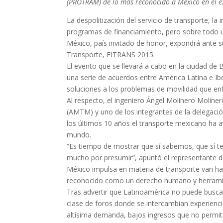
(PROTRAM) de lo más reconocido a México en el e
La despolitización del servicio de transporte, 
programas de financiamiento, pero sobre todo un
México, país invitado de honor, expondrá ante s
Transporte, FITRANS 2015.
El evento que se llevará a cabo en la ciudad de 
una serie de acuerdos entre América Latina e I
soluciones a los problemas de movilidad que enf
Al respecto, el ingeniero Ángel Molinero Moline
(AMTM) y uno de los integrantes de la delegaci
los últimos 10 años el transporte mexicano ha a
mundo.
“Es tiempo de mostrar que sí sabemos, que sí t
mucho por presumir”, apuntó el representante d
México impulsa en materia de transporte van hac
reconocido como un derecho humano y herramie
Tras advertir que Latinoamérica no puede buscar
clase de foros donde se intercambian experienc
altísima demanda, bajos ingresos que no permite