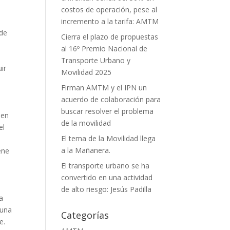
costos de operación, pese al
incremento a la tarifa: AMTM
 de
Cierra el plazo de propuestas
al 16º Premio Nacional de
Transporte Urbano y
ir
Movilidad 2025
Firman AMTM y el IPN un
acuerdo de colaboración para
buscar resolver el problema
 en
de la movilidad
el
El tema de la Movilidad llega
a la Mañanera.
ene
El transporte urbano se ha
convertido en una actividad
de alto riesgo: Jesús Padilla
a
 una
Categorías
e.