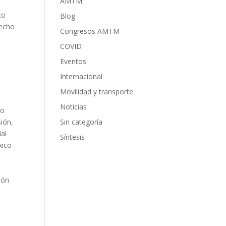
AMTM
s
co
Blog
recho
Congresos AMTM
COVID
Eventos
Internacional
Movilidad y transporte
Noticias
ho
sión,
Sin categoría
ial
Síntesis
xico
ión