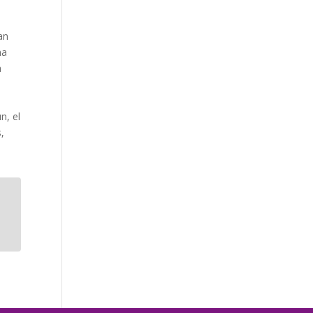
an
ma
a
o
n, el
,