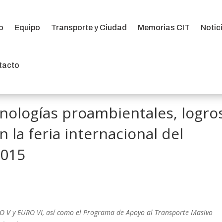
io
Equipo
Transporte y Ciudad
Memorias CIT
Notic
io
Equipo
Transporte y Ciudad
Memorias CIT
Notic
tacto
tacto
cnologías proambientales, logro
 la feria internacional del
2015
O V y EURO VI, así como el Programa de Apoyo al Transporte Masivo