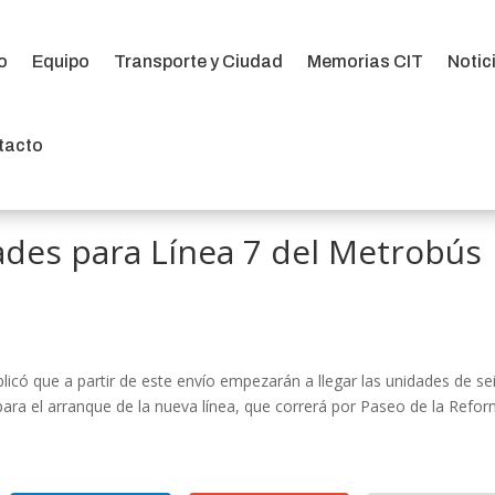
io
Equipo
Transporte y Ciudad
Memorias CIT
Notic
io
Equipo
Transporte y Ciudad
Memorias CIT
Notic
tacto
tacto
ades para Línea 7 del Metrobús
plicó que a partir de este envío empezarán a llegar las unidades de se
para el arranque de la nueva línea, que correrá por Paseo de la Refo