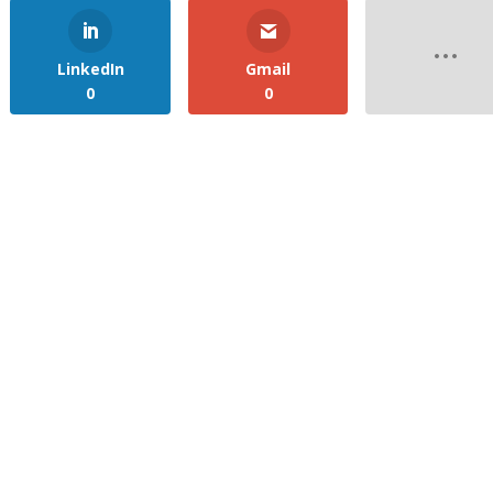
LinkedIn
Gmail
0
0