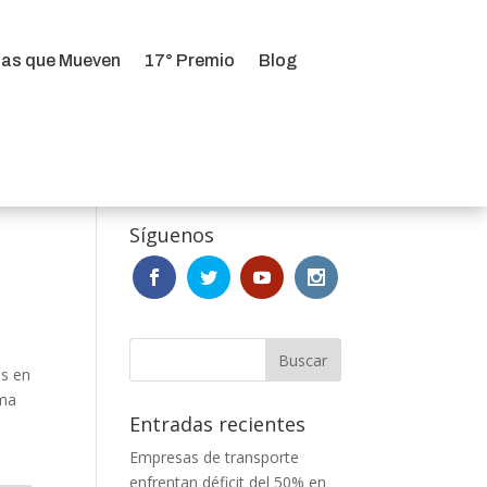
ias que Mueven
17° Premio
Blog
ias que Mueven
17° Premio
Blog
Síguenos
is en
rma
Entradas recientes
Empresas de transporte
enfrentan déficit del 50% en