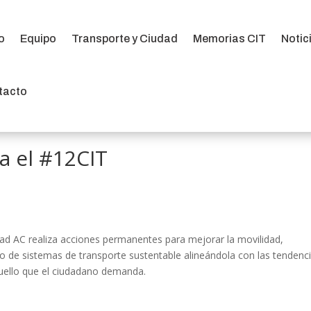
io
Equipo
Transporte y Ciudad
Memorias CIT
Notic
io
Equipo
Transporte y Ciudad
Memorias CIT
Notic
tacto
tacto
ra el #12CIT
ad AC realiza acciones permanentes para mejorar la movilidad,
lo de sistemas de transporte sustentable alineándola con las tendenc
uello que el ciudadano demanda.