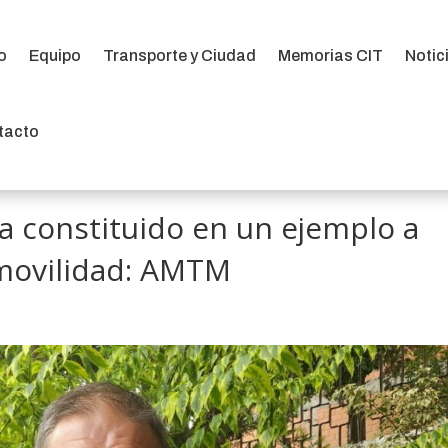
io
Equipo
Transporte y Ciudad
Memorias CIT
Notic
io
Equipo
Transporte y Ciudad
Memorias CIT
Notic
tacto
tacto
ha constituido en un ejemplo a
omovilidad: AMTM