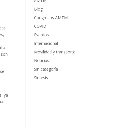
AMTM
Blog
Congresos AMTM
COVID
das
es,
Eventos
Internacional
l a
Movilidad y transporte
s son
Noticias
Sin categoría
 se
Síntesis
s, ya
na.