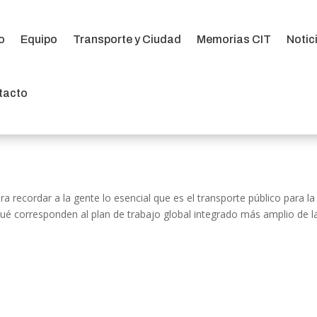
io
Equipo
Transporte y Ciudad
Memorias CIT
Notic
io
Equipo
Transporte y Ciudad
Memorias CIT
Notic
tacto
tacto
ra recordar a la gente lo esencial que es el transporte público para la
ué corresponden al plan de trabajo global integrado más amplio de l